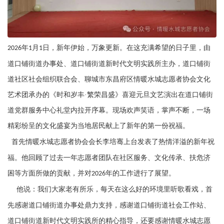
年
月
日，新年伊始，万象更新。在这充满希望的日子里，由
2026
1
1
道口铺街道办事处、道口铺街道新时代文明实践所主办，道口铺街
道社区社会组织联合会、聊城市东昌府区情暖水城志愿者协会文化
艺术团承办的《时和岁丰·繁荣昌盛》喜迎元旦文艺演出在道口铺街
道党群服务中心礼堂内拉开序幕。现场欢声笑语，掌声不断，一场
精彩纷呈的文化盛宴为当地居民献上了新年的第一份祝福。
首先情暖水城志愿者协会会长李培骞上台发表了热情洋溢的新年祝
福。他回顾了过去一年志愿者团队在社区服务、文化传承、扶危济
困等方面所做的贡献，并对
年的工作进行了展望。
2026
他说：我们大家老有所乐，每天在这么好的环境里听歌看戏，首
先感谢道口铺街道办事处鼎力支持，感谢道口铺街道社会工作站、
道口铺街道新时代文明实践所的精心指导，还要感谢情暖水城志愿