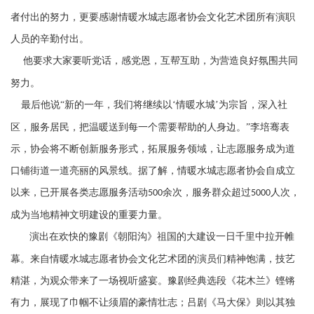
者付出的努力，更要感谢情暖水城志愿者协会文化艺术团所有演职
人员的辛勤付出。
他要求大家要听党话，感党恩，互帮互助，为营造良好氛围共同
努力。
最后他说“新的一年，我们将继续以‘情暖水城’为宗旨，深入社
区，服务居民，把温暖送到每一个需要帮助的人身边。”李培骞表
示，协会将不断创新服务形式，拓展服务领域，让志愿服务成为道
口铺街道一道亮丽的风景线。据了解，情暖水城志愿者协会自成立
以来，已开展各类志愿服务活动
余次，服务群众超过
人次，
500
5000
成为当地精神文明建设的重要力量。
演出在欢快的豫剧《朝阳沟》祖国的大建设一日千里中拉开帷
幕。来自情暖水城志愿者协会文化艺术团的演员们精神饱满，技艺
精湛，为观众带来了一场视听盛宴。豫剧经典选段《花木兰》铿锵
有力，展现了巾帼不让须眉的豪情壮志；吕剧《马大保》则以其独