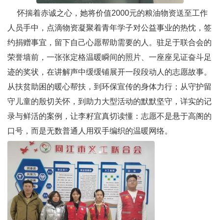
怀揣着赤诚之心，她将价值2000元的粮油物资送至工作
人员手中，点滴物资凝聚着青年学子对公益事业的热忱，签
约捐赠事宜，留下自己心愿帮助需要的人。驻足于联合会的
荣誉墙前，一张张定格温暖瞬间的照片、一座座见证奋斗足
迹的奖状，在讲解声中缓缓铺展开一段段动人的志愿故事。
从扶贫助困的暖心帮扶，到环保宣传的身体力行；从守护留
守儿童的殷切关怀，到助力大型活动的默默坚守，详实的记
录与鲜活的案例，让李籽宜真切读懂：志愿不是悬于高阁的
口号，而是无数普通人用双手编织的温暖网络。